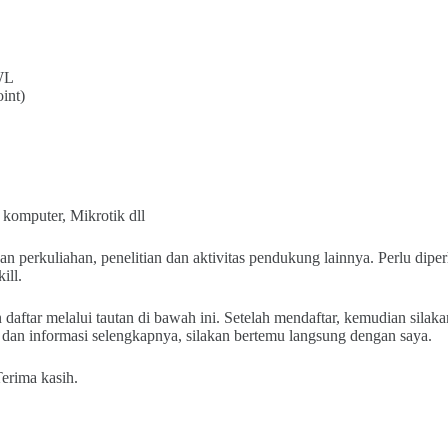
WL
int)
komputer, Mikrotik dll
n perkuliahan, penelitian dan aktivitas pendukung lainnya. Perlu dip
ill.
an daftar melalui tautan di bawah ini. Setelah mendaftar, kemudian s
dan informasi selengkapnya, silakan bertemu langsung dengan saya.
Terima kasih.