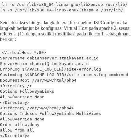
ln -s /usr/lib/x86_64-linux-gnu/libXpm.so /usr/lib/
ln -s /usr/lib/x86_64-linux-gnu/libXpm.a /usr/lib/
Setelah sukses hingga langkah terakhir sebelum ISPConfig, maka
langkah berlanjut ke konfigurasi Virtual Host pada apache 2, sesuai
referensi (1), dengan sedikit modifikasi pada file conf, sebagaimana
berikut :
<VirtualHost *:80>
ServerName debianserver.stmikayani.ac.id
ServerAdmin chanief@stmikayani.ac.id
ErrorLog ${APACHE_LOG_DIR}/site-error.log
CustomLog ${APACHE_LOG_DIR}/site-access.log combined
DocumentRoot /var/www/html/php4
<Directory />
Options FollowSymLinks
AllowOverride None
</Directory>
<Directory /var/www/html/php4>
Options Indexes FollowSymLinks MultiViews
AllowOverride None
Order allow,deny
allow from all
</Directory>