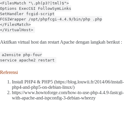
<FilesMatch "\.ph(p3?|tml)$">
Options ExecCGI FollowSymLinks
SetHandler fcgid-script
FCGIWrapper /opt/phpfcgi-4.4.9/bin/php .php
</FilesMatch>
</VirtualHost>
Aktifkan virtual host dan restart Apache dengan langkah berikut :
a2ensite php-four
service apache2 restart
Referensi
Install PHP4 & PHP5 (https://blog.louwii.fr/2014/06/install-
php4-and-php5-on-debian-linux/)
https://www.howtoforge.com/how-to-use-php-4.4.9-fastcgi-
with-apache-and-ispconfig-3-debian-wheezy