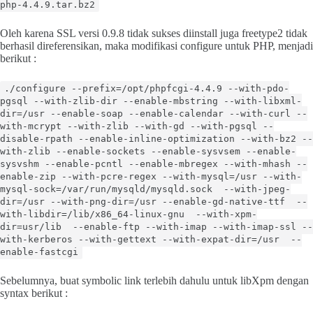
php-4.4.9.tar.bz2
Oleh karena SSL versi 0.9.8 tidak sukses diinstall juga freetype2 tidak
berhasil direferensikan, maka modifikasi configure untuk PHP, menjadi
berikut :
./configure --prefix=/opt/phpfcgi-4.4.9 --with-pdo-
pgsql --with-zlib-dir --enable-mbstring --with-libxml-
dir=/usr --enable-soap --enable-calendar --with-curl --
with-mcrypt --with-zlib --with-gd --with-pgsql --
disable-rpath --enable-inline-optimization --with-bz2 --
with-zlib --enable-sockets --enable-sysvsem --enable-
sysvshm --enable-pcntl --enable-mbregex --with-mhash --
enable-zip --with-pcre-regex --with-mysql=/usr --with-
mysql-sock=/var/run/mysqld/mysqld.sock --with-jpeg-
dir=/usr --with-png-dir=/usr --enable-gd-native-ttf --
with-libdir=/lib/x86_64-linux-gnu --with-xpm-
dir=usr/lib --enable-ftp --with-imap --with-imap-ssl --
with-kerberos --with-gettext --with-expat-dir=/usr --
enable-fastcgi
Sebelumnya, buat symbolic link terlebih dahulu untuk libXpm dengan
syntax berikut :