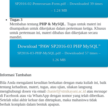
SP2016-02-Pemrosesan-Form.pdf – Downloaded 39 times
– 1.24 MB
Tugas 3
Membahas tentang
PHP & MySQL
. Tugas untuk materi ini
disampaikan untuk dikerjakan dalam pertemuan ketiga. Khusus
untuk pertemuan ini, materi dibahas dan dikerjakan secara
mandiri.
Download “PAW SP2016-03 PHP MySQL”
SP2016-03-PHP-MySQL.pdf – Downloaded 57 times –
1.26 MB
Informasi Tambahan
Bila Anda mengalami kesulitan berkaitan dengan mata kuliah ini, baik
tentang kehadiran, materi, tugas, atau ujian, silakan langsung
menghubungi dosen via email
chanief@stmikayani.ac.id
atau
message
di Facebook atau via WhatsApp dengan nomor yang telah diberikan.
Setelah nilai akhir keluar dan ditetapkan, maka mahasiswa tidak
berhak komplain dalam bentuk apapun.