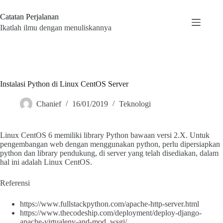
Skip
to
Catatan Perjalanan
content
Ikatlah ilmu dengan menuliskannya
Instalasi Python di Linux CentOS Server
Chanief
16/01/2019
Teknologi
Linux CentOS 6 memiliki library Python bawaan versi 2.X. Untuk
pengembangan web dengan menggunakan python, perlu dipersiapkan
python dan library pendukung, di server yang telah disediakan, dalam
hal ini adalah Linux CentOS.
Referensi
https://www.fullstackpython.com/apache-http-server.html
https://www.thecodeship.com/deployment/deploy-django-
apache-virtualenv-and-mod_wsgi/