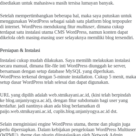
disediakan untuk mahasiswa masih tersisa lumayan banyak.
Setelah mempertimbangkan beberapa hal, maka saya putuskan untuk
menggunakan WordPress sebagai salah satu platform blog terpopuler
di internet. WordPress mendukung fitur
multiuser
, dimana cukup
terdapat satu instalasi utama CMS WordPress, namun konten dapat
dikelola oleh masing-masing user selayaknya memiliki blog tersendiri.
Persiapan & Instalasi
Instalasi cukup mudah dilakukan. Saya memilih melakukan instalasi
secara manual, dimana file-file inti WordPress diunggah ke server,
bersamaan dengan setup database MySQL yang diperlukan.
WordPress terkenal dengan 5-minute installation. Cukup 5 menit, maka
setup dasar WordPress telah selesai dan dapat digunakan.
URL yang dipilih adalah web.stmikayani.ac.id, (kini telah berpindah
ke blog.unjaniyogya.ac.id), dengan fitur subdomain bagi user yang
terdaftar. jadi nantinya akan ada blog berlamatkan di
paijo.web.stmikayani.ac.id, cuplis.blog.unjaniyogya.ac.id dst.
Selain menginisiasi engine WordPress utama, theme dan plugin juga
perlu dipersiapkan. Dalam kebijakan pengelolaan WordPress Multiuser
(WPMU), theme dan plugin diinstalasikan oleh Network Admin