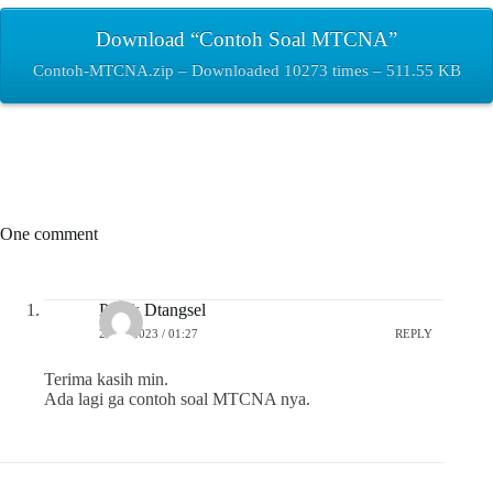
Download “Contoh Soal MTCNA”
Contoh-MTCNA.zip – Downloaded 10273 times – 511.55 KB
One comment
Pojok Dtangsel
27/07/2023 / 01:27
REPLY
Terima kasih min.
Ada lagi ga contoh soal MTCNA nya.